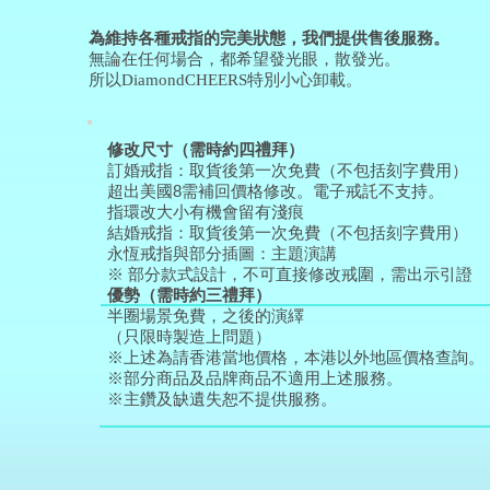
為維持各種戒指的完美狀態，我們提供售後服務。
無論在任何場合，都希望發光眼，散發光。
所以
特別小心卸載。
DiamondCHEERS
修改尺寸（需時約四禮拜）
訂婚戒指：取貨後第一次免費（不包括刻字費用）
超出美國8需補回價格修改。電子戒託不支持。
指環改大小有機會留有淺痕
結婚戒指：取貨後第一次免費（不包括刻字費用）
永恆戒指與部分插圖：主題演講
※ 部分款式設計，不可直接修改戒圍，需出示引證
優勢（需時約三禮拜）
半圈場景免費，之後的演繹
（只限時製造上問題）
※上述為請香港當地價格，本港以外地區價格查詢。
※部分商品及品牌商品不適用上述服務。
※主鑽及缺遺失恕不提供服務。