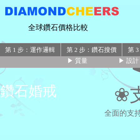
DIAMOND
CHE
ERS
全球鑽石價格比較
第 1 步：運作邏輯
第 2 步：鑽石搜價
第 
▶ 質量
▶ 設計
鑽石婚戒
❀
全面的支