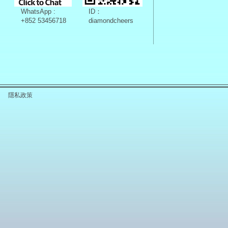
WhatsApp :
ID：
+852 53456718
diamondcheers
隱私政策