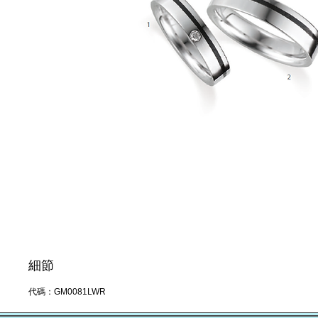
細節
代碼：GM0081LWR