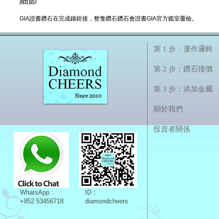
細節
GIA證書鑽石在完成鑲鉗後，整隻鑽石鑽石會證書GIA官方鑑室覆檢。
第 1 步：運作邏輯
第 2 步：鑽石搜價
第 3 步：添加金屬
關於我們
投資者關係
WhatsApp :
ID：
+852 53456718
diamondcheers