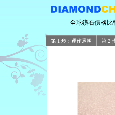
DIAMOND
C
全球鑽石價格比
第 1 步：運作邏輯
第 2