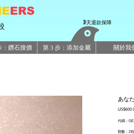
HE
ERS
3天退款
保障
較
 步：鑽石搜價
第 3 步：添加金屬
關於我
あなた
US$600.
代碼：GE
顆數：2