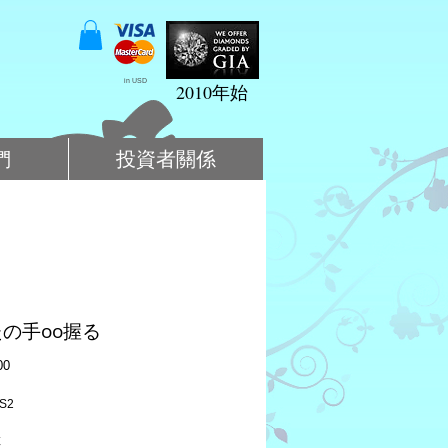
in USD
2010年始
們
投資者關係
の手oo握る
價
00
格
S2
粒